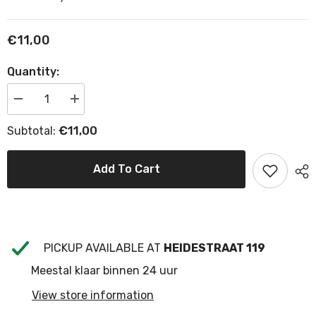
€11,00
Quantity:
Decrease
Increase
quantity
quantity
for
for
€11,00
Subtotal:
Bakeliet
Bakeliet
Afdekplaatje
Afdekplaatje
Rond
Rond
Eindstuk
Eindstuk
Add To Cart
Voor
Voor
Dimmer
Dimmer
PICKUP AVAILABLE AT
HEIDESTRAAT 119
Meestal klaar binnen 24 uur
View store information