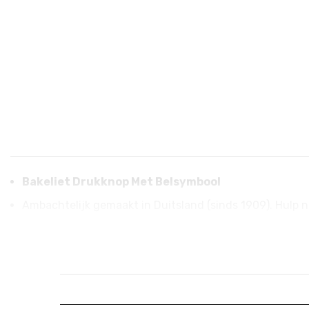
Bakeliet Drukknop Met Belsymbool
Ambachtelijk gemaakt in Duitsland (sinds 1909). Hulp n