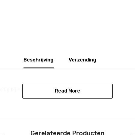
Beschrijving
Verzending
Share
odig bij het samenstellen? Laat het ons weten.
Read More
Gerelateerde Producten