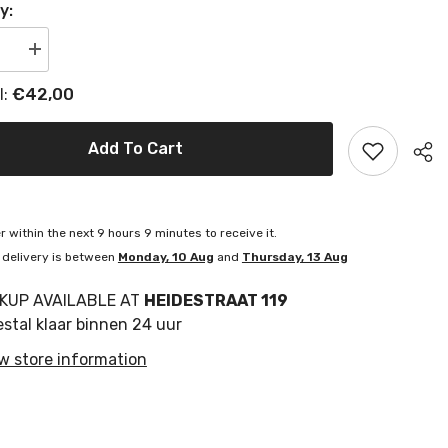
y:
se
Increase
quantity
for
€42,00
l:
Bakeliet
op
Drukknop
Met
bool
Belsymbool
Add To Cart
r within the next
9
hours
9
minutes
to receive it.
 delivery is between
Monday, 10 Aug
and
Thursday, 13 Aug
CKUP AVAILABLE AT
HEIDESTRAAT 119
stal klaar binnen 24 uur
w store information