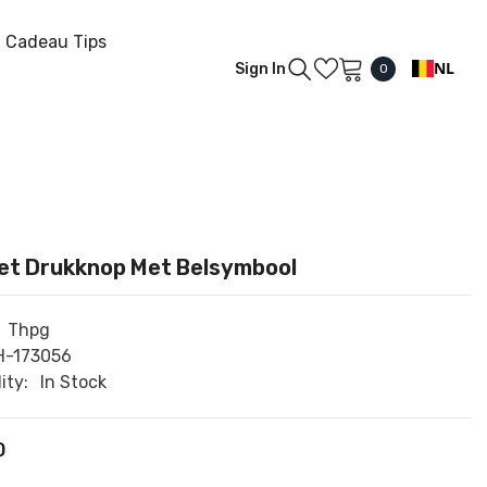
Cadeau Tips
NL
Sign In
0
0
items
iet Drukknop Met Belsymbool
Thpg
H-173056
ity:
In Stock
0