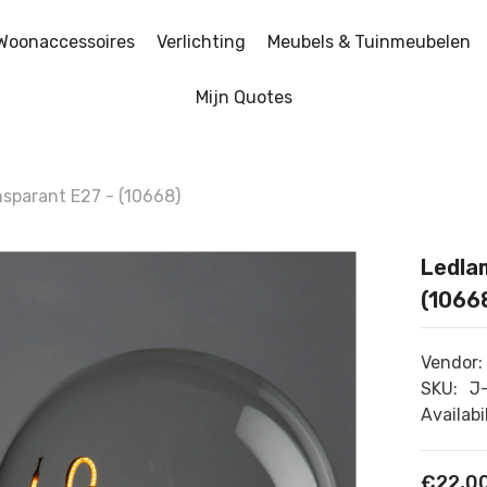
Woonaccessoires
Verlichting
Meubels & Tuinmeubelen
Mijn Quotes
nsparant E27 - (10668)
Ledla
(1066
Vendor:
SKU:
J
Availabil
€22,0