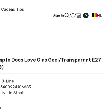
Cadeau Tips
NL
Sign In
0
0
items
mp In Doos Love Glas Geel/Transparant E27 -
8)
J-Line
-5400924106683
ity:
In Stock
0