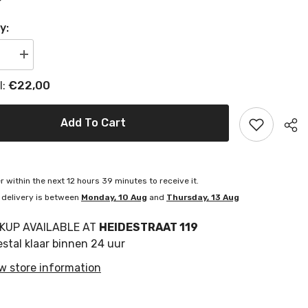
y:
se
Increase
quantity
for
€22,00
l:
p
Ledlamp
In
Doos
Love
Add To Cart
Glas
ansparant
Geel/Transparant
E27
-
(10668)
r within the next
12
hours
39
minutes
to receive it.
 delivery is between
Monday, 10 Aug
and
Thursday, 13 Aug
CKUP AVAILABLE AT
HEIDESTRAAT 119
stal klaar binnen 24 uur
w store information