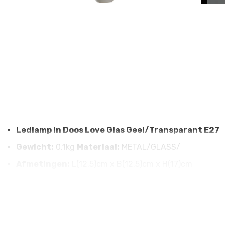
Ledlamp In Doos Love Glas Geel/Transparant E27
Gewicht:
0,1kg
Materiaal:
METAL/GLASS/
Afmetingen:
L(12,5)cm x B(12,5)cm x H(17)cm