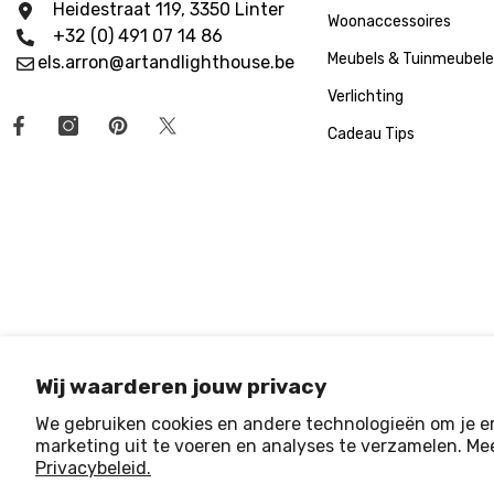
Heidestraat 119, 3350 Linter
Woonaccessoires
+32 (0) 491 07 14 86
Meubels & Tuinmeubel
els.arron@artandlighthouse.be
Verlichting
Cadeau Tips
Wij waarderen jouw privacy
We gebruiken cookies en andere technologieën om je er
marketing uit te voeren en analyses te verzamelen. Mee
© 2025 Art & Light House
. All Rights Reserved
Privacybeleid.