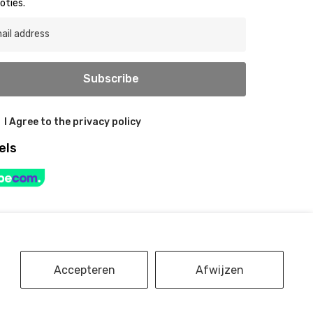
oties.
Subscribe
I Agree to the privacy policy
els
Accepteren
Afwijzen
P
m