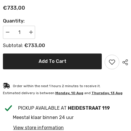
€733,00
Quantity:
Decrease
Increase
quantity
quantity
for
for
€733,00
Subtotal:
Nyche
Nyche
Cage
Cage
Wall
Wall
Long
Long
Add To Cart
Order within the next
1
hours
2
minutes
to receive it.
Estimated delivery is between
Monday, 10 Aug
and
Thursday, 13 Aug
PICKUP AVAILABLE AT
HEIDESTRAAT 119
Meestal klaar binnen 24 uur
View store information