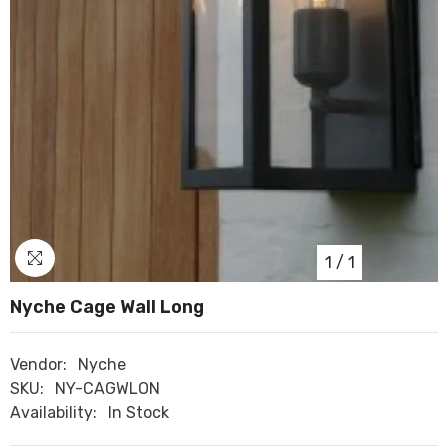
1
/
1
Nyche Cage Wall Long
Vendor:
Nyche
SKU:
NY-CAGWLON
Availability:
In Stock